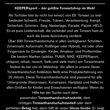
KEEPERsport – der größte Torwartshop im Web!
Als Torhüter bist du nicht nur eine(r) von Elf. Torwart zu sein
bedeutet Schweiß, Freude, Tränen, Verantwortung, Kampf,
Sicherheit, Schmerz, Sieg, Niederlage, Parade, Patzer, HELD.
Es ist pure Leidenschaft, die verbindet und als Torwart hast du
auch die beste Ausrüstung verdient.
Über 600 Torwarthandschuhe in allen verfügbaren Schnitten
(Innennaht, Außennaht, Rollfinger oder Hybrid), mit oder ohne
Fingersave für Einsteiger, Kinder, Amateur- und Profitorhüter.
Die besten Marken (adidas, PUMA, NIKE, KEEPERsport,
uhlsport, rehab, reusch, Sells und viele mehr) am Torwartmarkt
findest du bei uns im Webshop. Vor allem in unsere Varan
Torwarthandschuh Kollektion fließt eine Produkterfahrung von
20 Jahren. Diese Tormannhandschuhe sind passend für alle
Untergründe (Naturrasen, Kunstrasen, Hartplatz und Halle) in
allen Größen für Kinder und Erwachsenen verfügbar. Wenn du
Hilfe bei der Suche nach dem
passenden
Torwarthandschuhschnitt
, dem
richtigen
Torwarthandschuhmodell
oder dem
perfekten
Belag
bist, dann hilft dir unser
Glove Guide.
Er zeigt