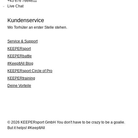
+43 676 7664611
Live Chat
Kundenservice
Wo Torhüter an erster Stelle stehen.
Service & Support
KEEPERsport
KEEPERbattle
#KeepItAll Blog
KEEPERsport Circle of Pro
KEEPERtraining
Deine Vorteile
© 2026 KEEPERsport GmbH You don't have to be crazy to be a goalie.
But it helps! #KeepItAll