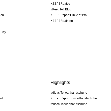
KEEPERbattle
#KeepItAll Blog
den
KEEPERsport Circle of Pro
KEEPERtraining
 Day
Highlights
adidas Torwarthandschuhe
rt
KEEPERsport Torwarthandschuhe
reusch Torwarthandschuhe
uhlsport Torwarthandschuhe