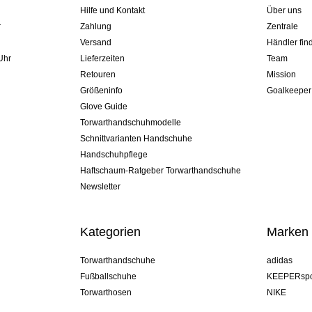
Hilfe und Kontakt
Über uns
r
Zahlung
Zentrale
Versand
Händler fin
Uhr
Lieferzeiten
Team
Retouren
Mission
Größeninfo
Goalkeeper
Glove Guide
Torwarthandschuhmodelle
Schnittvarianten Handschuhe
Handschuhpflege
Haftschaum-Ratgeber Torwarthandschuhe
Newsletter
Kategorien
Marken
Torwarthandschuhe
adidas
Fußballschuhe
KEEPERspo
Torwarthosen
NIKE
Torwarttrikots
Puma