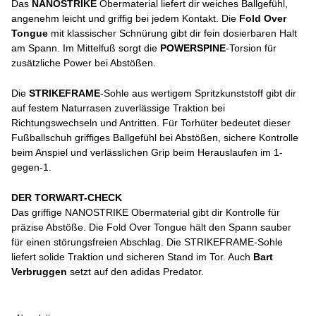
Das
NANOSTRIKE
Obermaterial liefert dir weiches Ballgefühl,
angenehm leicht und griffig bei jedem Kontakt. Die
Fold Over
Tongue
mit klassischer Schnürung gibt dir fein dosierbaren Halt
am Spann. Im Mittelfuß sorgt die
POWERSPINE
-Torsion für
zusätzliche Power bei Abstößen.
Die
STRIKEFRAME
-Sohle aus wertigem Spritzkunststoff gibt dir
auf festem Naturrasen zuverlässige Traktion bei
Richtungswechseln und Antritten. Für Torhüter bedeutet dieser
Fußballschuh griffiges Ballgefühl bei Abstößen, sichere Kontrolle
beim Anspiel und verlässlichen Grip beim Herauslaufen im 1-
gegen-1.
DER TORWART-CHECK
Das griffige NANOSTRIKE Obermaterial gibt dir Kontrolle für
präzise Abstöße. Die Fold Over Tongue hält den Spann sauber
für einen störungsfreien Abschlag. Die STRIKEFRAME-Sohle
liefert solide Traktion und sicheren Stand im Tor. Auch
Bart
Verbruggen
setzt auf den adidas Predator.