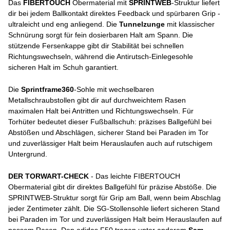
Das
FIBERTOUCH
Obermaterial mit
SPRINTWEB
-Struktur liefert
dir bei jedem Ballkontakt direktes Feedback und spürbaren Grip -
ultraleicht und eng anliegend. Die
Tunnelzunge
mit klassischer
Schnürung sorgt für fein dosierbaren Halt am Spann. Die
stützende Fersenkappe gibt dir Stabilität bei schnellen
Richtungswechseln, während die Antirutsch-Einlegesohle
sicheren Halt im Schuh garantiert.
Die
Sprintframe360
-Sohle mit wechselbaren
Metallschraubstollen gibt dir auf durchweichtem Rasen
maximalen Halt bei Antritten und Richtungswechseln. Für
Torhüter bedeutet dieser Fußballschuh: präzises Ballgefühl bei
Abstößen und Abschlägen, sicherer Stand bei Paraden im Tor
und zuverlässiger Halt beim Herauslaufen auch auf rutschigem
Untergrund.
DER TORWART-CHECK
- Das leichte FIBERTOUCH
Obermaterial gibt dir direktes Ballgefühl für präzise Abstöße. Die
SPRINTWEB-Struktur sorgt für Grip am Ball, wenn beim Abschlag
jeder Zentimeter zählt. Die SG-Stollensohle liefert sicheren Stand
bei Paraden im Tor und zuverlässigen Halt beim Herauslaufen auf