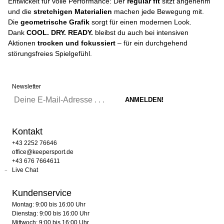
Entwickelt für volle Performance: Der
regular fit
sitzt angenehm
und die
stretchigen Materialien
machen jede Bewegung mit.
Die
geometrische Grafik
sorgt für einen modernen Look.
Dank
COOL. DRY. READY.
bleibst du auch bei intensiven
Aktionen
trocken und fokussiert
– für ein durchgehend
störungsfreies Spielgefühl.
Newsletter
Kontakt
+43 2252 76646
office@keepersport.de
+43 676 7664611
Live Chat
Kundenservice
Montag: 9:00 bis 16:00 Uhr
Dienstag: 9:00 bis 16:00 Uhr
Mittwoch: 9:00 bis 16:00 Uhr