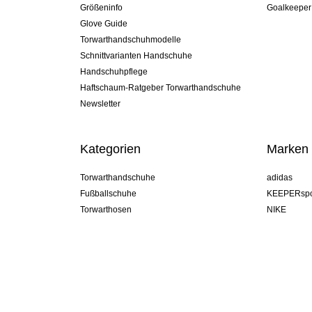
Größeninfo
Goalkeeper
Glove Guide
Torwarthandschuhmodelle
Schnittvarianten Handschuhe
Handschuhpflege
Haftschaum-Ratgeber Torwarthandschuhe
Newsletter
Kategorien
Marken
Torwarthandschuhe
adidas
Fußballschuhe
KEEPERspo
Torwarthosen
NIKE
Torwarttrikots
Puma
Torwart Undershorts
REUSCH
Sells Goal
uhlsport
Elite Sport
rehab