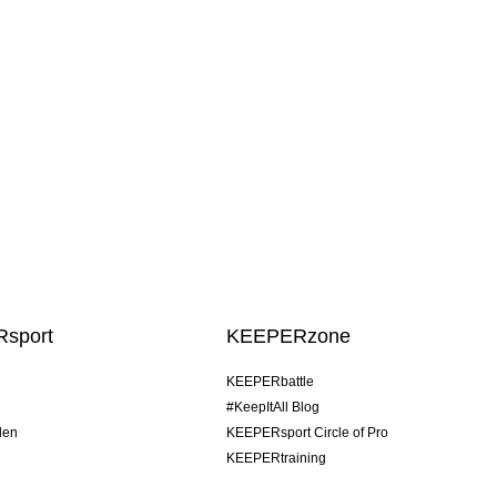
sport
KEEPERzone
KEEPERbattle
#KeepItAll Blog
den
KEEPERsport Circle of Pro
KEEPERtraining