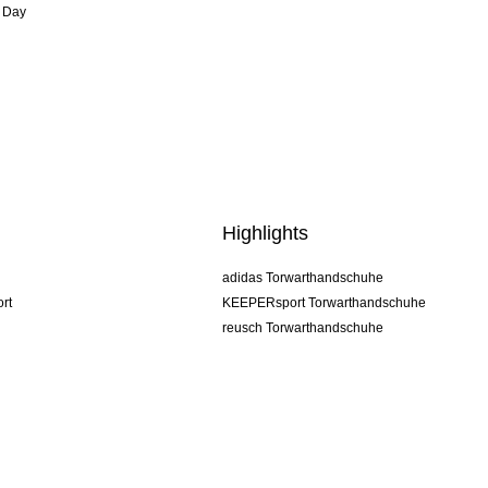
 Day
Highlights
adidas Torwarthandschuhe
rt
KEEPERsport Torwarthandschuhe
reusch Torwarthandschuhe
uhlsport Torwarthandschuhe
rehab Torwarthandschuhe
keeper
NIKE Torwarthandschuhe
PUMA Torwarthandschuhe
SELLS Torwarthandschuhe