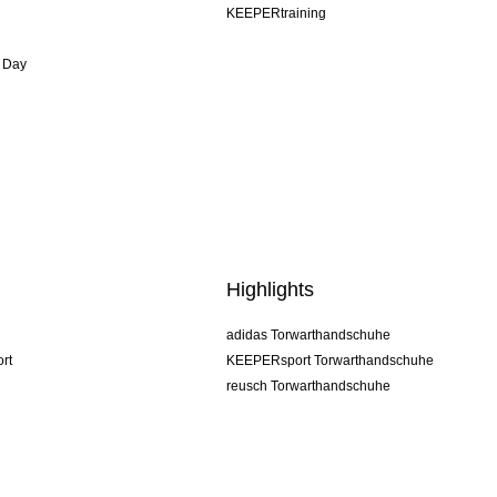
KEEPERtraining
 Day
Highlights
adidas Torwarthandschuhe
rt
KEEPERsport Torwarthandschuhe
reusch Torwarthandschuhe
uhlsport Torwarthandschuhe
rehab Torwarthandschuhe
keeper
NIKE Torwarthandschuhe
PUMA Torwarthandschuhe