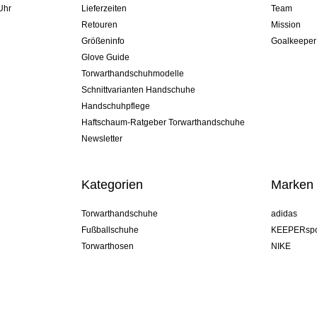
Uhr
Lieferzeiten
Team
Retouren
Mission
Größeninfo
Goalkeeper
Glove Guide
Torwarthandschuhmodelle
Schnittvarianten Handschuhe
Handschuhpflege
Haftschaum-Ratgeber Torwarthandschuhe
Newsletter
Kategorien
Marken
Torwarthandschuhe
adidas
Fußballschuhe
KEEPERspo
Torwarthosen
NIKE
Torwarttrikots
Puma
Torwart Undershorts
REUSCH
Sells Goal
uhlsport