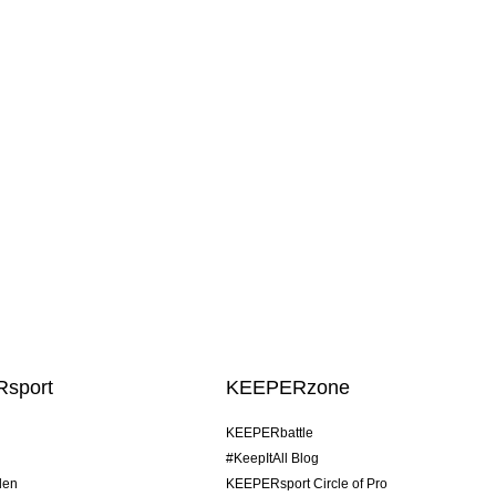
sport
KEEPERzone
KEEPERbattle
#KeepItAll Blog
den
KEEPERsport Circle of Pro