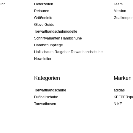
Uhr
Lieferzeiten
Team
Retouren
Mission
Größeninfo
Goalkeeper
Glove Guide
Torwarthandschuhmodelle
Schnittvarianten Handschuhe
Handschuhpflege
Haftschaum-Ratgeber Torwarthandschuhe
Newsletter
Kategorien
Marken
Torwarthandschuhe
adidas
Fußballschuhe
KEEPERspo
Torwarthosen
NIKE
Torwarttrikots
Puma
Torwart Undershorts
REUSCH
Sells Goal
uhlsport