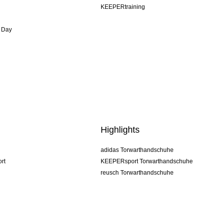
KEEPERtraining
 Day
Highlights
adidas Torwarthandschuhe
rt
KEEPERsport Torwarthandschuhe
reusch Torwarthandschuhe
uhlsport Torwarthandschuhe
rehab Torwarthandschuhe
keeper
NIKE Torwarthandschuhe
PUMA Torwarthandschuhe