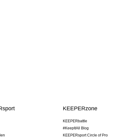
sport
KEEPERzone
KEEPERbattle
#KeepItAll Blog
den
KEEPERsport Circle of Pro