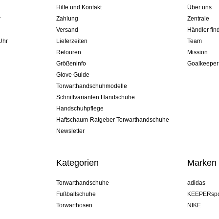
Hilfe und Kontakt
Über uns
r
Zahlung
Zentrale
Versand
Händler fin
Uhr
Lieferzeiten
Team
Retouren
Mission
Größeninfo
Goalkeeper
Glove Guide
Torwarthandschuhmodelle
Schnittvarianten Handschuhe
Handschuhpflege
Haftschaum-Ratgeber Torwarthandschuhe
Newsletter
Kategorien
Marken
Torwarthandschuhe
adidas
Fußballschuhe
KEEPERspo
Torwarthosen
NIKE
Torwarttrikots
Puma