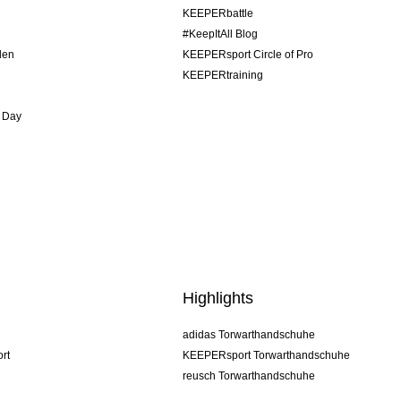
KEEPERbattle
#KeepItAll Blog
den
KEEPERsport Circle of Pro
KEEPERtraining
 Day
Highlights
adidas Torwarthandschuhe
rt
KEEPERsport Torwarthandschuhe
reusch Torwarthandschuhe
uhlsport Torwarthandschuhe