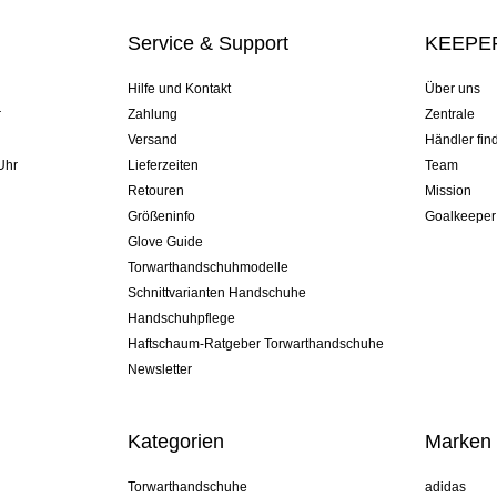
Service & Support
KEEPER
Hilfe und Kontakt
Über uns
r
Zahlung
Zentrale
Versand
Händler fin
Uhr
Lieferzeiten
Team
Retouren
Mission
Größeninfo
Goalkeeper
Glove Guide
Torwarthandschuhmodelle
Schnittvarianten Handschuhe
Handschuhpflege
Haftschaum-Ratgeber Torwarthandschuhe
Newsletter
Kategorien
Marken
Torwarthandschuhe
adidas