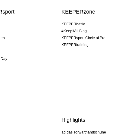
sport
KEEPERzone
KEEPERbattle
#KeepItAll Blog
den
KEEPERsport Circle of Pro
KEEPERtraining
 Day
Highlights
adidas Torwarthandschuhe