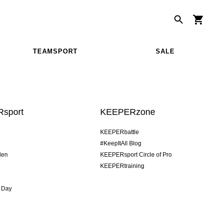
TEAMSPORT
SALE
sport
KEEPERzone
KEEPERbattle
#KeepItAll Blog
den
KEEPERsport Circle of Pro
KEEPERtraining
 Day