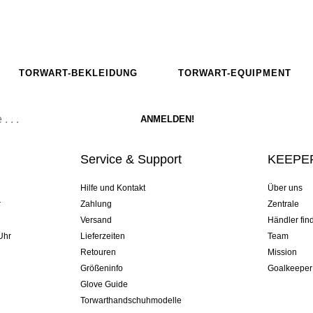
TORWART-BEKLEIDUNG
TORWART-EQUIPMENT
Service & Support
KEEPER
Hilfe und Kontakt
Über uns
r
Zahlung
Zentrale
Versand
Händler fin
Uhr
Lieferzeiten
Team
Retouren
Mission
Größeninfo
Goalkeeper
Glove Guide
Torwarthandschuhmodelle