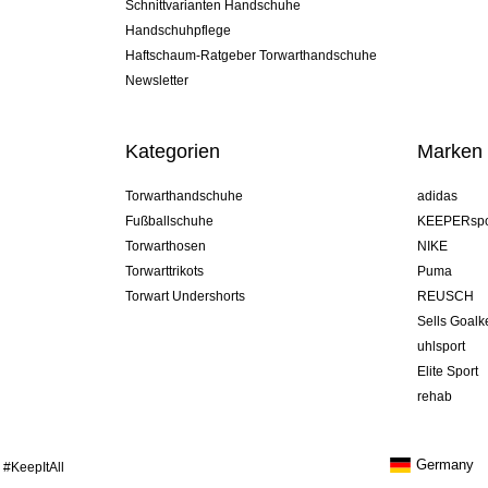
Schnittvarianten Handschuhe
Handschuhpflege
Haftschaum-Ratgeber Torwarthandschuhe
Newsletter
Kategorien
Marken
Torwarthandschuhe
adidas
Fußballschuhe
KEEPERspo
Torwarthosen
NIKE
Torwarttrikots
Puma
Torwart Undershorts
REUSCH
Sells Goal
uhlsport
Elite Sport
rehab
Germany
 #KeepItAll