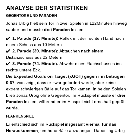
ANALYSE DER STATISTIKEN
GEGENTORE UND PARADEN
Jonas Urbig hielt sein Tor in zwei Spielen in 122
Minuten hinweg
sauber und musste
drei Paraden
leisten.
✔️ 1. Parade (17. Minute):
Reflex mit der rechten Hand nach
einem Schuss aus 10 Metern.
✔️ 2. Parade (39. Minute):
Abtauchen nach einem
Distanzschuss aus 22 Metern.
✔️ 3. Parade (74. Minute):
Abwehr eines Flachschusses ins
rechte untere Eck.
Die
Expected Goals on Target (xGOT) gegen ihn betrugen
0,67
, was zeigt, dass er zwar gefordert wurde, aber keine
extrem schwierigen Bälle auf das Tor kamen. In beiden Spielen
blieb Jonas Urbig ohne Gegentor. Im Rückspiel musste er
drei
Paraden
leisten, während er im Hinspiel nicht ernsthaft geprüft
wurde.
FLANKENSPIEL
Er entschied sich im Rückspiel insgesamt
viermal für das
Herauskommen
, um hohe Bälle abzufangen. Dabei fing Urbig