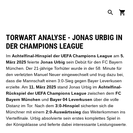
TORWART ANALYSE - JONAS URBIG IN
DER CHAMPIONS LEAGUE
Im
Achtelfinal-Hinspiel der UEFA Champions League
am
5.
März 2025
feierte
Jonas Urbig
sein Debüt für den FC Bayern
München. Der 21-jährige Torhüter wurde in der 58. Minute für
den verletzten Manuel Neuer eingewechselt und trug dazu bei,
dass die Mannschaft einen 3:0-Sieg gegen Bayer Leverkusen
erzielte. Am
11. März 2025
stand Jonas Urbig im
Achtelfinal-
Rückspiel der UEFA Champions League
zwischen dem
FC
Bayern München
und
Bayer 04 Leverkusen
über die volle
Distanz im Tor. Nach dem
3:0-Hinspiel
sicherten sich die
Münchner mit einem
2:0-Auswärtssieg
das Weiterkommen ins
Viertelfinale. Urbig absolvierte sein erstes komplettes Spiel in
der Königsklasse und lieferte dabei interessante Leistungswerte.