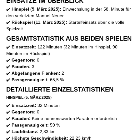
EINSÄTZE IM ÜBERBLICK
✔️
Hinspiel (5. März 2025):
Einwechslung in der 58. Minute für
den verletzten Manuel Neuer.
✔️
Rückspiel (11. März 2025):
Startelfeinsatz über die volle
Spielzeit.
GESAMTSTATISTIK AUS BEIDEN SPIELEN
✔️
Einsatzzeit:
122 Minuten (32 Minuten im Hinspiel, 90
Minuten im Rückspiel)
✔️
Gegentore:
0
✔️
Paraden:
3
✔️
Abgefangene Flanken:
2
✔️
Passgenauigkeit:
65,5 %
DETAILLIERTE EINZELSTATISTIKEN
HINSPIEL (5. MÄRZ 2025)
✔️
Einsatzzeit:
32 Minuten
✔️
Gegentore:
0
✔️
Paraden:
Keine nennenswerten Paraden erforderlich
✔️
Passgenauigkeit:
59 %
✔️
Laufdistanz:
2,33 km
✔️
Höchste Geschwindigkeit:
22,23 km/h