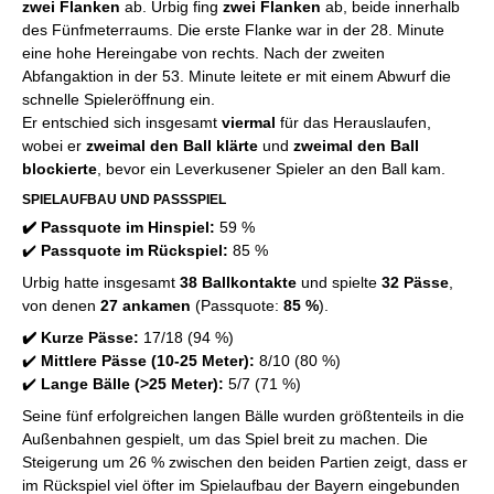
zwei Flanken
ab. Urbig fing
zwei Flanken
ab, beide innerhalb
des Fünfmeterraums. Die erste Flanke war in der 28. Minute
eine hohe Hereingabe von rechts. Nach der zweiten
Abfangaktion in der 53. Minute leitete er mit einem Abwurf die
schnelle Spieleröffnung ein.
Er entschied sich insgesamt
viermal
für das Herauslaufen,
wobei er
zweimal den Ball klärte
und
zweimal den Ball
blockierte
, bevor ein Leverkusener Spieler an den Ball kam.
SPIELAUFBAU UND PASSSPIEL
✔️ Passquote im Hinspiel:
59 %
✔️
Passquote im Rückspiel:
85 %
Urbig hatte insgesamt
38 Ballkontakte
und spielte
32 Pässe
,
von denen
27 ankamen
(Passquote:
85 %
).
✔️ Kurze Pässe:
17/18 (94 %)
✔️
Mittlere Pässe (10-25 Meter):
8/10 (80 %)
✔️
Lange Bälle (>25 Meter):
5/7 (71 %)
Seine fünf erfolgreichen langen Bälle wurden größtenteils in die
Außenbahnen gespielt, um das Spiel breit zu machen. Die
Steigerung um 26 % zwischen den beiden Partien zeigt, dass er
im Rückspiel viel öfter im Spielaufbau der Bayern eingebunden