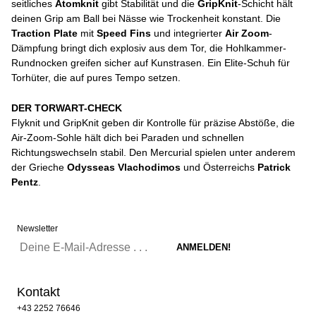
seitliches
Atomknit
gibt Stabilität und die
GripKnit
-Schicht hält
deinen Grip am Ball bei Nässe wie Trockenheit konstant. Die
Traction Plate
mit
Speed Fins
und integrierter
Air Zoom
-
Dämpfung bringt dich explosiv aus dem Tor, die Hohlkammer-
Rundnocken greifen sicher auf Kunstrasen. Ein Elite-Schuh für
Torhüter, die auf pures Tempo setzen.
DER TORWART-CHECK
Flyknit und GripKnit geben dir Kontrolle für präzise Abstöße, die
Air-Zoom-Sohle hält dich bei Paraden und schnellen
Richtungswechseln stabil. Den Mercurial spielen unter anderem
der Grieche
Odysseas Vlachodimos
und Österreichs
Patrick
Pentz
.
Newsletter
Kontakt
+43 2252 76646