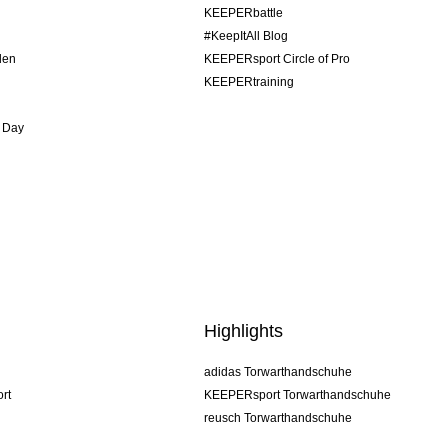
KEEPERbattle
#KeepItAll Blog
den
KEEPERsport Circle of Pro
KEEPERtraining
 Day
Highlights
adidas Torwarthandschuhe
rt
KEEPERsport Torwarthandschuhe
reusch Torwarthandschuhe
uhlsport Torwarthandschuhe