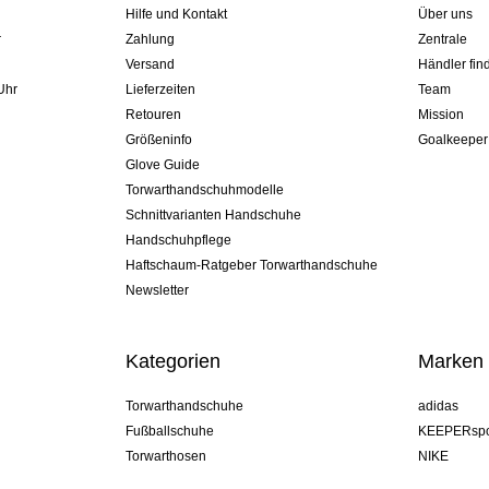
Hilfe und Kontakt
Über uns
r
Zahlung
Zentrale
Versand
Händler fin
Uhr
Lieferzeiten
Team
Retouren
Mission
Größeninfo
Goalkeeper
Glove Guide
Torwarthandschuhmodelle
Schnittvarianten Handschuhe
Handschuhpflege
Haftschaum-Ratgeber Torwarthandschuhe
Newsletter
Kategorien
Marken
Torwarthandschuhe
adidas
Fußballschuhe
KEEPERspo
Torwarthosen
NIKE
Torwarttrikots
Puma