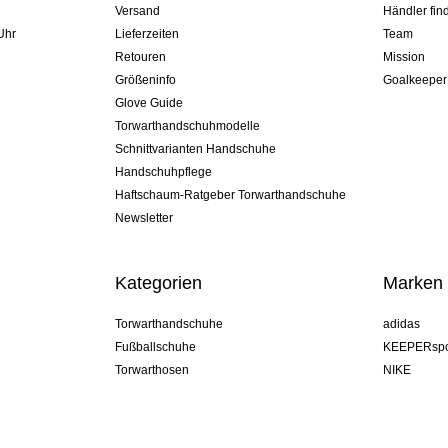
Versand
Händler fin
Uhr
Lieferzeiten
Team
Retouren
Mission
Größeninfo
Goalkeeper
Glove Guide
Torwarthandschuhmodelle
Schnittvarianten Handschuhe
Handschuhpflege
Haftschaum-Ratgeber Torwarthandschuhe
Newsletter
Kategorien
Marken
Torwarthandschuhe
adidas
Fußballschuhe
KEEPERspo
Torwarthosen
NIKE
Torwarttrikots
Puma
Torwart Undershorts
REUSCH
Sells Goal