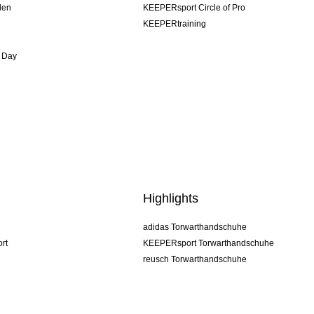
den
KEEPERsport Circle of Pro
KEEPERtraining
 Day
Highlights
adidas Torwarthandschuhe
rt
KEEPERsport Torwarthandschuhe
reusch Torwarthandschuhe
uhlsport Torwarthandschuhe
rehab Torwarthandschuhe
keeper
NIKE Torwarthandschuhe