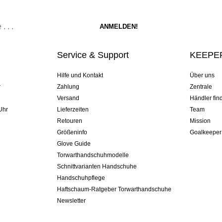
Service & Support
KEEPER
Hilfe und Kontakt
Über uns
r
Zahlung
Zentrale
Versand
Händler fin
Uhr
Lieferzeiten
Team
Retouren
Mission
Größeninfo
Goalkeeper
Glove Guide
Torwarthandschuhmodelle
Schnittvarianten Handschuhe
Handschuhpflege
Haftschaum-Ratgeber Torwarthandschuhe
Newsletter