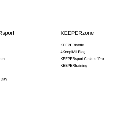
sport
KEEPERzone
KEEPERbattle
#KeepItAll Blog
den
KEEPERsport Circle of Pro
KEEPERtraining
 Day