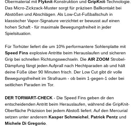
Obermaterial mit
Flyknit
-Konstruktion und
GripKnit
-Technologie.
Das Micro-Zickzack-Muster sorgt für präzisen Ballkontakt bei
Abstößen und Abschlägen. Als Low-Cut-Fußballschuh in
klassischer Vapor-Signature verzichtet er bewusst auf einen
hohen Schaft - für maximale Bewegungsfreiheit in jeder
Spielsituation.
Für Torhüter liefert die um 10% performantere Sohlenplatte mit
Speed Fins
explosive Antritte beim Herauslaufen und sicheren
Grip bei schnellen Richtungswechseln. Die
AIR ZOOM
Strobel-
Dämpfung fängt jeden Aufprall nach Hechtparaden ab und hält
deine Füße über 90 Minuten frisch. Der Low Cut gibt dir volle
Bewegungsfreiheit im Strafraum - ob beim 1-gegen-1 oder bei
seitlichen Paraden im Tor.
DER TORWART-CHECK
- Die Speed Fins geben dir den
entscheidenden Antritt beim Herauslaufen, während die GripKnit-
Oberfläche Präzision bei jedem Abstoß liefert. Auf den Mercurial
setzen unter anderem
Kasper Schmeichel
,
Patrick Pentz
und
Michele Di Gregorio
.