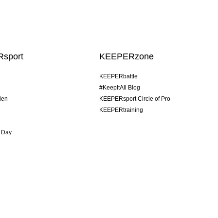
sport
KEEPERzone
KEEPERbattle
#KeepItAll Blog
den
KEEPERsport Circle of Pro
KEEPERtraining
 Day