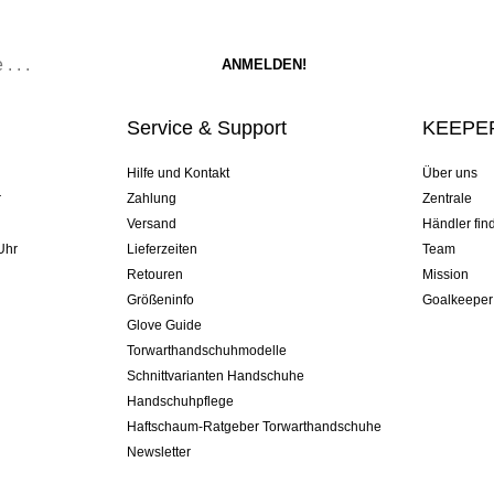
Service & Support
KEEPER
Hilfe und Kontakt
Über uns
r
Zahlung
Zentrale
Versand
Händler fin
Uhr
Lieferzeiten
Team
Retouren
Mission
Größeninfo
Goalkeeper
Glove Guide
Torwarthandschuhmodelle
Schnittvarianten Handschuhe
Handschuhpflege
Haftschaum-Ratgeber Torwarthandschuhe
Newsletter