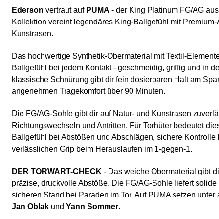
Ederson
vertraut auf
PUMA
- der King Platinum FG/AG aus
Kollektion vereint legendäres King-Ballgefühl mit Premium-
Kunstrasen.
Das hochwertige Synthetik-Obermaterial mit Textil-Elementen 
Ballgefühl bei jedem Kontakt - geschmeidig, griffig und in de
klassische Schnürung gibt dir fein dosierbaren Halt am Spann
angenehmen Tragekomfort über 90 Minuten.
Die FG/AG-Sohle gibt dir auf Natur- und Kunstrasen zuverlä
Richtungswechseln und Antritten. Für Torhüter bedeutet die
Ballgefühl bei Abstößen und Abschlägen, sichere Kontrolle
verlässlichen Grip beim Herauslaufen im 1-gegen-1.
DER TORWART-CHECK
- Das weiche Obermaterial gibt di
präzise, druckvolle Abstöße. Die FG/AG-Sohle liefert solid
sicheren Stand bei Paraden im Tor. Auf PUMA setzen unte
Jan Oblak
und
Yann Sommer
.