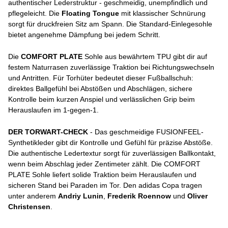
authentischer Lederstruktur - geschmeidig, unempfindlich und
pflegeleicht. Die
Floating Tongue
mit klassischer Schnürung
sorgt für druckfreien Sitz am Spann. Die Standard-Einlegesohle
bietet angenehme Dämpfung bei jedem Schritt.
Die
COMFORT PLATE
Sohle aus bewährtem TPU gibt dir auf
festem Naturrasen zuverlässige Traktion bei Richtungswechseln
und Antritten. Für Torhüter bedeutet dieser Fußballschuh:
direktes Ballgefühl bei Abstößen und Abschlägen, sichere
Kontrolle beim kurzen Anspiel und verlässlichen Grip beim
Herauslaufen im 1-gegen-1.
DER TORWART-CHECK
- Das geschmeidige FUSIONFEEL-
Synthetikleder gibt dir Kontrolle und Gefühl für präzise Abstöße.
Die authentische Ledertextur sorgt für zuverlässigen Ballkontakt,
wenn beim Abschlag jeder Zentimeter zählt. Die COMFORT
PLATE Sohle liefert solide Traktion beim Herauslaufen und
sicheren Stand bei Paraden im Tor. Den adidas Copa tragen
unter anderem
Andriy Lunin
,
Frederik Roennow
und
Oliver
Christensen
.