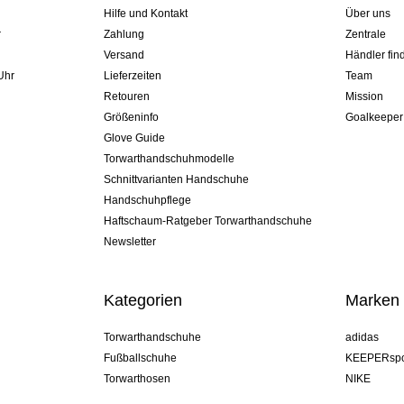
Hilfe und Kontakt
Über uns
r
Zahlung
Zentrale
Versand
Händler fin
Uhr
Lieferzeiten
Team
Retouren
Mission
Größeninfo
Goalkeeper
Glove Guide
Torwarthandschuhmodelle
Schnittvarianten Handschuhe
Handschuhpflege
Haftschaum-Ratgeber Torwarthandschuhe
Newsletter
Kategorien
Marken
Torwarthandschuhe
adidas
Fußballschuhe
KEEPERspo
Torwarthosen
NIKE
Torwarttrikots
Puma