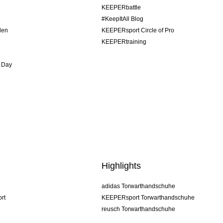
KEEPERbattle
#KeepItAll Blog
den
KEEPERsport Circle of Pro
KEEPERtraining
 Day
Highlights
adidas Torwarthandschuhe
rt
KEEPERsport Torwarthandschuhe
reusch Torwarthandschuhe
uhlsport Torwarthandschuhe