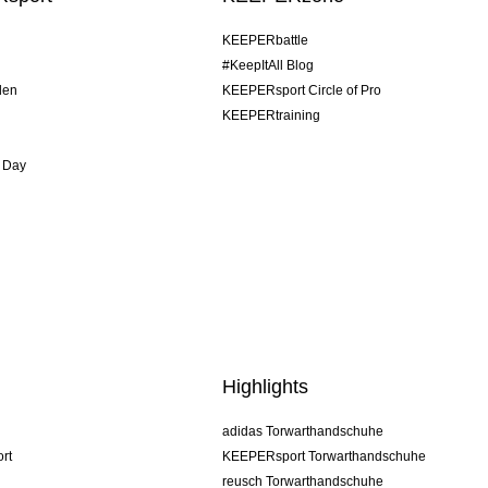
KEEPERbattle
#KeepItAll Blog
den
KEEPERsport Circle of Pro
KEEPERtraining
 Day
Highlights
adidas Torwarthandschuhe
rt
KEEPERsport Torwarthandschuhe
reusch Torwarthandschuhe