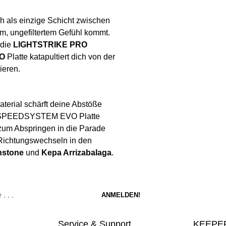
 als einzige Schicht zwischen
m, ungefiltertem Gefühl kommt.
 die
LIGHTSTRIKE PRO
O
Platte katapultiert dich von der
ieren.
erial schärft deine Abstöße
ife SPEEDSYSTEM EVO Platte
zum Abspringen in die Parade
 Richtungswechseln in den
nstone
und
Kepa Arrizabalaga
.
Service & Support
KEEPER