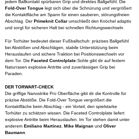
jedem Ballkontakt spürbaren Grip und direktes Ballgefühl. Die
Fold-Over Tongue
legt sich über die Schnürung und vergrößert
die Kontaktfläche am Spann für einen sauberen, störungsfreien
Abschlag. Der
Primeknit Collar
umschließt den Knöchel adaptiv
und sorgt für sicheren Halt bei schnellen Richtungswechseln.
Für Torhüter bedeutet dieser Fußballschuh: präzises Ballgefühl
bei Abstößen und Abschlägen, stabile Unterstützung beim
Herauslaufen und sichere Traktion bei Positionswechseln vor
dem Tor. Die
Faceted Controlplate
-Sohle gibt dir auf festem
Naturrasen explosive Antritte und zuverlässigen Grip bei
Paraden.
DER TORWART-CHECK
Die griffige Nanostrike Pro Oberfläche gibt dir die Kontrolle für
präzise Abstöße. Die Fold-Over Tongue vergrößert die
Kontaktfläche beim Abschlag - ein Vorteil, den spielstarke
Torhüter zu schätzen wissen. Die Faceted Controlplate liefert
explosive Antritte beim Herauslaufen. Im Tor stehen damit unter
anderem
Emiliano Martinez
,
Mike Maignan
und
Oliver
Baumann
.