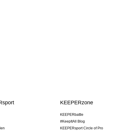
sport
KEEPERzone
KEEPERbattle
#KeepItAll Blog
den
KEEPERsport Circle of Pro