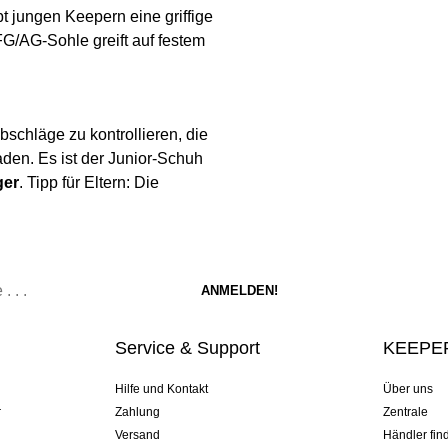
t jungen Keepern eine griffige
FG/AG-Sohle greift auf festem
bschläge zu kontrollieren, die
aden. Es ist der Junior-Schuh
ger
. Tipp für Eltern: Die
Service & Support
KEEPER
Hilfe und Kontakt
Über uns
r
Zahlung
Zentrale
Versand
Händler fin