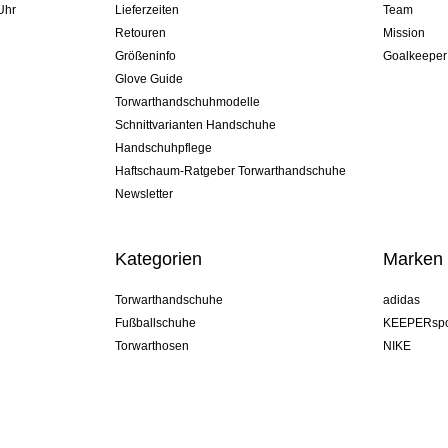
Uhr
Lieferzeiten
Team
Retouren
Mission
Größeninfo
Goalkeeper
Glove Guide
Torwarthandschuhmodelle
Schnittvarianten Handschuhe
Handschuhpflege
Haftschaum-Ratgeber Torwarthandschuhe
Newsletter
Kategorien
Marken
Torwarthandschuhe
adidas
Fußballschuhe
KEEPERspo
Torwarthosen
NIKE
Torwarttrikots
Puma
Torwart Undershorts
REUSCH
Sells Goal
uhlsport