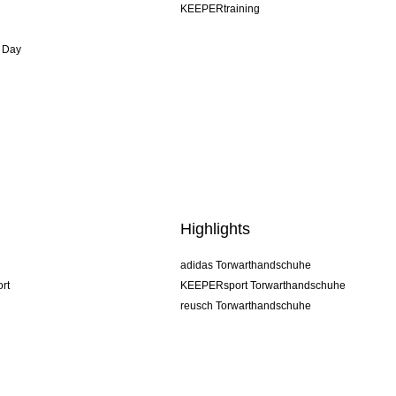
KEEPERtraining
 Day
Highlights
adidas Torwarthandschuhe
rt
KEEPERsport Torwarthandschuhe
reusch Torwarthandschuhe
uhlsport Torwarthandschuhe
rehab Torwarthandschuhe
keeper
NIKE Torwarthandschuhe
PUMA Torwarthandschuhe