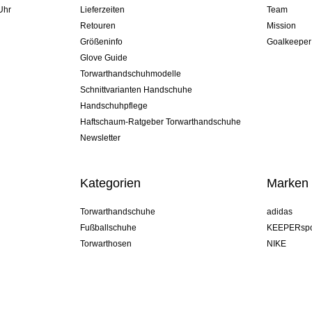
Uhr
Lieferzeiten
Team
Retouren
Mission
Größeninfo
Goalkeeper
Glove Guide
Torwarthandschuhmodelle
Schnittvarianten Handschuhe
Handschuhpflege
Haftschaum-Ratgeber Torwarthandschuhe
Newsletter
Kategorien
Marken
Torwarthandschuhe
adidas
Fußballschuhe
KEEPERspo
Torwarthosen
NIKE
Torwarttrikots
Puma
Torwart Undershorts
REUSCH
Sells Goal
uhlsport