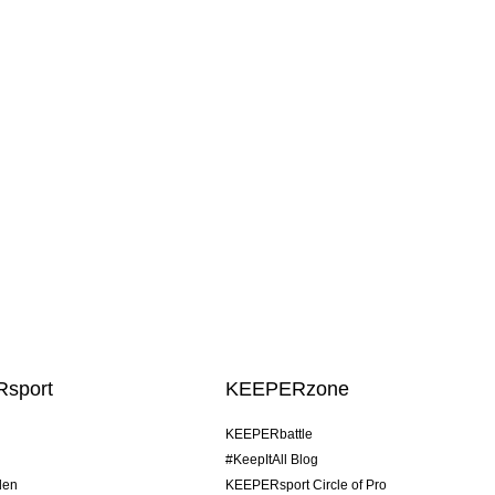
sport
KEEPERzone
KEEPERbattle
#KeepItAll Blog
den
KEEPERsport Circle of Pro