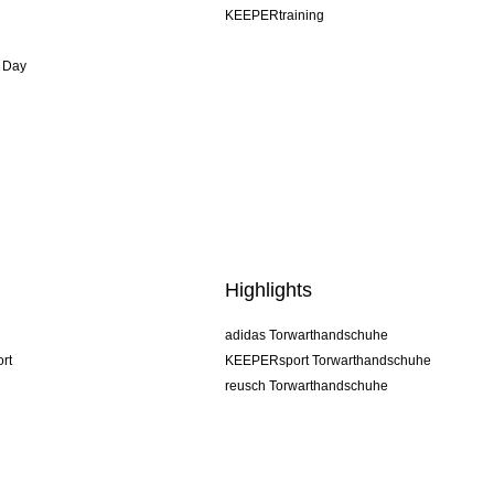
KEEPERtraining
 Day
Highlights
adidas Torwarthandschuhe
rt
KEEPERsport Torwarthandschuhe
reusch Torwarthandschuhe
uhlsport Torwarthandschuhe
rehab Torwarthandschuhe
keeper
NIKE Torwarthandschuhe
PUMA Torwarthandschuhe