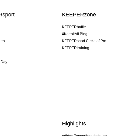
sport
KEEPERzone
KEEPERbattle
#KeepItAll Blog
den
KEEPERsport Circle of Pro
KEEPERtraining
 Day
Highlights