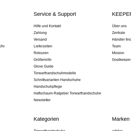
Service & Support
KEEPER
Hilfe und Kontakt
Über uns
r
Zahlung
Zentrale
Versand
Händler fin
Uhr
Lieferzeiten
Team
Retouren
Mission
Größeninfo
Goalkeeper
Glove Guide
Torwarthandschuhmodelle
Schnittvarianten Handschuhe
Handschuhpflege
Haftschaum-Ratgeber Torwarthandschuhe
Newsletter
Kategorien
Marken