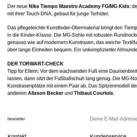
Der neue
Nike Tiempo Maestro Academy FG/MG Kids
: d
mit ihrer Touch-DNA, gebaut für junge Torhüter.
Das pflegeleichte Kunstleder-Obermaterial bringt den Tiempo
in die Kinder-Klasse. Die MG-Sohle mit robusten Rundnocke
genauso wie auf modernem Kunstrasen, das weiche Textilfu
über lange Einheiten bequem. Ein unkomplizierter Allrounder
DER TORWART-CHECK
Tipp für Eltern: Vor dem wachsenden Fuß eine Daumenbreit
lassen, dann sitzt der Fußballschuh lang genug. Die MG-
Kunstrasenplätze mit einem Paar ab. Das Spitzenmodell der 
anderem
Alisson Becker
und
Thibaut Courtois
.
Newsletter
Kontakt
Kundenservice