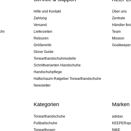
Hilfe und Kontakt
Über uns
r
Zahlung
Zentrale
Versand
Händler fin
Uhr
Lieferzeiten
Team
Retouren
Mission
Größeninfo
Goalkeeper
Glove Guide
Torwarthandschuhmodelle
Schnittvarianten Handschuhe
Handschuhpflege
Haftschaum-Ratgeber Torwarthandschuhe
Newsletter
Kategorien
Marken
Torwarthandschuhe
adidas
Fußballschuhe
KEEPERspo
Torwarthosen
NIKE