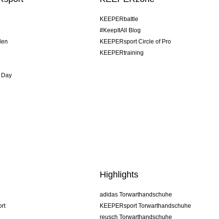
KEEPERbattle
#KeepItAll Blog
den
KEEPERsport Circle of Pro
KEEPERtraining
 Day
Highlights
adidas Torwarthandschuhe
rt
KEEPERsport Torwarthandschuhe
reusch Torwarthandschuhe