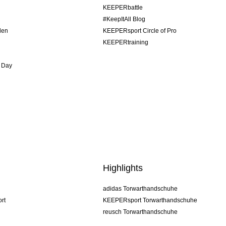
KEEPERbattle
#KeepItAll Blog
den
KEEPERsport Circle of Pro
KEEPERtraining
 Day
Highlights
adidas Torwarthandschuhe
rt
KEEPERsport Torwarthandschuhe
reusch Torwarthandschuhe
uhlsport Torwarthandschuhe