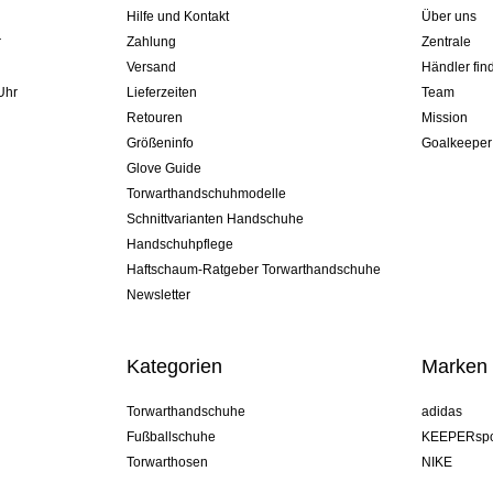
Hilfe und Kontakt
Über uns
r
Zahlung
Zentrale
Versand
Händler fin
Uhr
Lieferzeiten
Team
Retouren
Mission
Größeninfo
Goalkeeper
Glove Guide
Torwarthandschuhmodelle
Schnittvarianten Handschuhe
Handschuhpflege
Haftschaum-Ratgeber Torwarthandschuhe
Newsletter
Kategorien
Marken
Torwarthandschuhe
adidas
Fußballschuhe
KEEPERspo
Torwarthosen
NIKE
Torwarttrikots
Puma