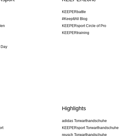
KEEPERbattle
#KeepItAll Blog
den
KEEPERsport Circle of Pro
KEEPERtraining
 Day
Highlights
adidas Torwarthandschuhe
rt
KEEPERsport Torwarthandschuhe
reusch Torwarthandschuhe