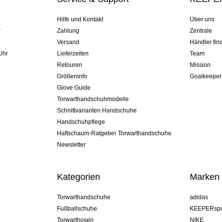
Hilfe und Kontakt
Über uns
r
Zahlung
Zentrale
Versand
Händler fin
Uhr
Lieferzeiten
Team
Retouren
Mission
Größeninfo
Goalkeeper
Glove Guide
Torwarthandschuhmodelle
Schnittvarianten Handschuhe
Handschuhpflege
Haftschaum-Ratgeber Torwarthandschuhe
Newsletter
Kategorien
Marken
Torwarthandschuhe
adidas
Fußballschuhe
KEEPERspo
Torwarthosen
NIKE