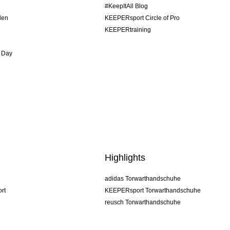
#KeepItAll Blog
den
KEEPERsport Circle of Pro
KEEPERtraining
 Day
Highlights
adidas Torwarthandschuhe
rt
KEEPERsport Torwarthandschuhe
reusch Torwarthandschuhe
uhlsport Torwarthandschuhe
rehab Torwarthandschuhe