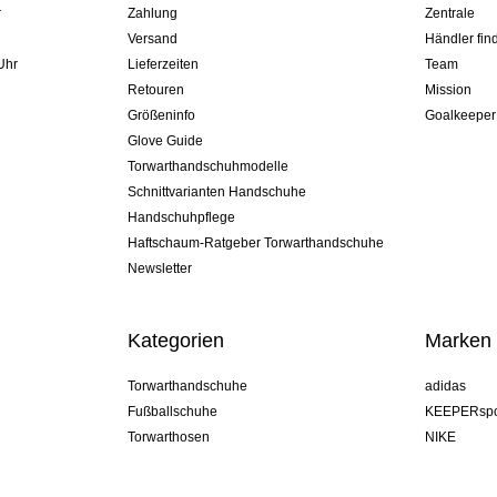
r
Zahlung
Zentrale
Versand
Händler fin
Uhr
Lieferzeiten
Team
Retouren
Mission
Größeninfo
Goalkeeper
Glove Guide
Torwarthandschuhmodelle
Schnittvarianten Handschuhe
Handschuhpflege
Haftschaum-Ratgeber Torwarthandschuhe
Newsletter
Kategorien
Marken
Torwarthandschuhe
adidas
Fußballschuhe
KEEPERspo
Torwarthosen
NIKE
Torwarttrikots
Puma
Torwart Undershorts
REUSCH