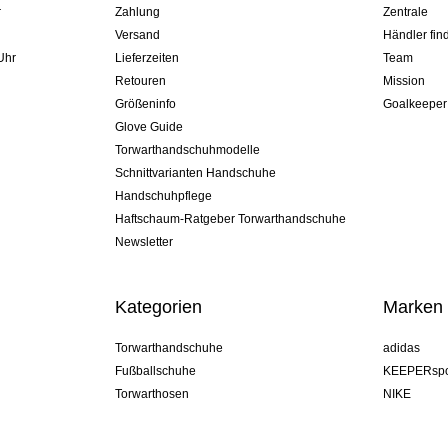
r
Zahlung
Zentrale
Versand
Händler fin
Uhr
Lieferzeiten
Team
Retouren
Mission
Größeninfo
Goalkeeper
Glove Guide
Torwarthandschuhmodelle
Schnittvarianten Handschuhe
Handschuhpflege
Haftschaum-Ratgeber Torwarthandschuhe
Newsletter
Kategorien
Marken
Torwarthandschuhe
adidas
Fußballschuhe
KEEPERspo
Torwarthosen
NIKE
Torwarttrikots
Puma
Torwart Undershorts
REUSCH