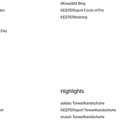
#KeepItAll Blog
den
KEEPERsport Circle of Pro
KEEPERtraining
 Day
Highlights
adidas Torwarthandschuhe
rt
KEEPERsport Torwarthandschuhe
reusch Torwarthandschuhe
uhlsport Torwarthandschuhe
rehab Torwarthandschuhe