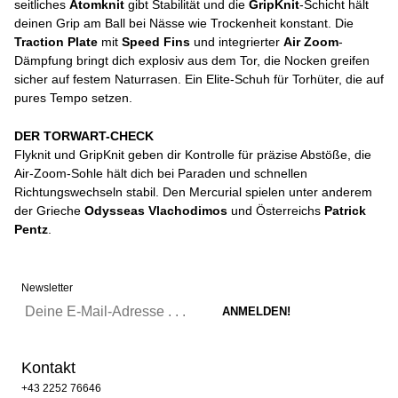
seitliches
Atomknit
gibt Stabilität und die
GripKnit
-Schicht hält
deinen Grip am Ball bei Nässe wie Trockenheit konstant. Die
Traction Plate
mit
Speed Fins
und integrierter
Air Zoom
-
Dämpfung bringt dich explosiv aus dem Tor, die Nocken greifen
sicher auf festem Naturrasen. Ein Elite-Schuh für Torhüter, die auf
pures Tempo setzen.
DER TORWART-CHECK
Flyknit und GripKnit geben dir Kontrolle für präzise Abstöße, die
Air-Zoom-Sohle hält dich bei Paraden und schnellen
Richtungswechseln stabil. Den Mercurial spielen unter anderem
der Grieche
Odysseas Vlachodimos
und Österreichs
Patrick
Pentz
.
Newsletter
Kontakt
+43 2252 76646