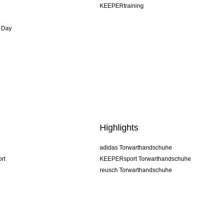
KEEPERtraining
 Day
Highlights
adidas Torwarthandschuhe
rt
KEEPERsport Torwarthandschuhe
reusch Torwarthandschuhe
uhlsport Torwarthandschuhe
rehab Torwarthandschuhe
keeper
NIKE Torwarthandschuhe
PUMA Torwarthandschuhe