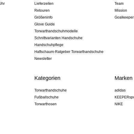
Uhr
Lieferzeiten
Team
Retouren
Mission
Größeninfo
Goalkeeper
Glove Guide
Torwarthandschuhmodelle
Schnittvarianten Handschuhe
Handschuhpflege
Haftschaum-Ratgeber Torwarthandschuhe
Newsletter
Kategorien
Marken
Torwarthandschuhe
adidas
Fußballschuhe
KEEPERspo
Torwarthosen
NIKE
Torwarttrikots
Puma
Torwart Undershorts
REUSCH
Sells Goal
uhlsport