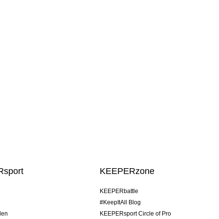
sport
KEEPERzone
KEEPERbattle
#KeepItAll Blog
den
KEEPERsport Circle of Pro