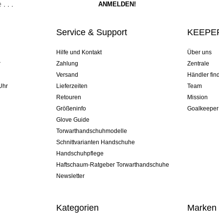
Service & Support
KEEPER
Hilfe und Kontakt
Über uns
r
Zahlung
Zentrale
Versand
Händler fin
Uhr
Lieferzeiten
Team
Retouren
Mission
Größeninfo
Goalkeeper
Glove Guide
Torwarthandschuhmodelle
Schnittvarianten Handschuhe
Handschuhpflege
Haftschaum-Ratgeber Torwarthandschuhe
Newsletter
Kategorien
Marken