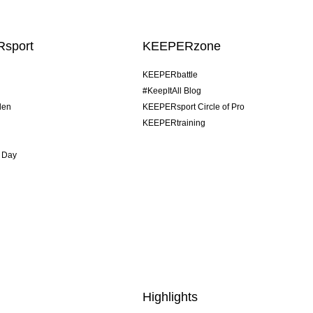
sport
KEEPERzone
KEEPERbattle
#KeepItAll Blog
den
KEEPERsport Circle of Pro
KEEPERtraining
 Day
Highlights