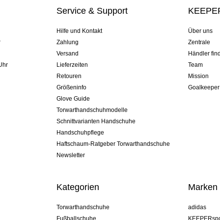
Service & Support
KEEPER
Hilfe und Kontakt
Über uns
r
Zahlung
Zentrale
Versand
Händler fin
Uhr
Lieferzeiten
Team
Retouren
Mission
Größeninfo
Goalkeeper
Glove Guide
Torwarthandschuhmodelle
Schnittvarianten Handschuhe
Handschuhpflege
Haftschaum-Ratgeber Torwarthandschuhe
Newsletter
Kategorien
Marken
Torwarthandschuhe
adidas
Fußballschuhe
KEEPERspo