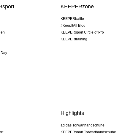
sport
KEEPERzone
KEEPERbattle
#KeepItAll Blog
den
KEEPERsport Circle of Pro
KEEPERtraining
 Day
Highlights
adidas Torwarthandschuhe
rt
KEEPERsport Torwarthandschuhe