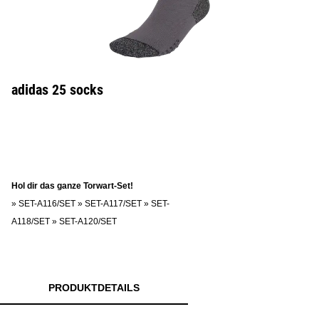
adidas 25 socks
Hol dir das ganze Torwart-Set!
»
SET-A116/SET
»
SET-A117/SET
»
SET-
A118/SET
»
SET-A120/SET
PRODUKTDETAILS