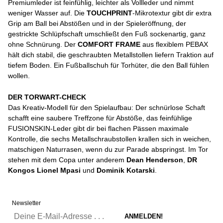
Premiumleder ist feinfühlig, leichter als Vollleder und nimmt
weniger Wasser auf. Die
TOUCHPRINT
-Mikrotextur gibt dir extra
Grip am Ball bei Abstößen und in der Spieleröffnung, der
gestrickte Schlüpfschaft umschließt den Fuß sockenartig, ganz
ohne Schnürung. Der
COMFORT FRAME
aus flexiblem PEBAX
hält dich stabil, die geschraubten Metallstollen liefern Traktion auf
tiefem Boden. Ein Fußballschuh für Torhüter, die den Ball fühlen
wollen.
DER TORWART-CHECK
Das Kreativ-Modell für den Spielaufbau: Der schnürlose Schaft
schafft eine saubere Treffzone für Abstöße, das feinfühlige
FUSIONSKIN-Leder gibt dir bei flachen Pässen maximale
Kontrolle, die sechs Metallschraubstollen krallen sich in weichen,
matschigen Naturrasen, wenn du zur Parade abspringst. Im Tor
stehen mit dem Copa unter anderem
Dean Henderson
,
DR
Kongos Lionel Mpasi
und
Dominik Kotarski
.
Newsletter