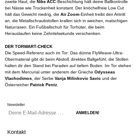
zweite Haut, die
Nike ACC
-Beschichtung hält deine Ballkontrolle
bei Nässe wie Trockenheit konstant. Der knöchelfreie Low Cut
hält das Gewicht niedrig, die
Air Zoom
-Einheit treibt den Antritt
an, die Metallschraubstollen krallen sich in weichen, matschigen
Naturrasen. Ein Fußballschuh für Torhüter, die beim
Herauslaufen keine Zehntelsekunde verschenken.
DER TORWART-CHECK
Die Speed-Referenz auch im Tor: Das dünne FlyWeave-Ultra-
Obermaterial gibt dir beim Abstoß direktes Ballgefühl, die Stollen
halten dir den Stand bei Paraden auf tiefem Boden. Im Tor stehen
mit dem Mercurial unter anderem der Grieche
Odysseas
Vlachodimos
, der Serbe
Vanja Milinkovic Savic
und der
Österreicher
Patrick Pentz
.
Newsletter
Kontakt