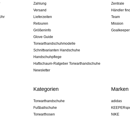
r
Zahlung
Zentrale
Versand
Händler fin
Uhr
Lieferzeiten
Team
Retouren
Mission
Größeninfo
Goalkeeper
Glove Guide
Torwarthandschuhmodelle
Schnittvarianten Handschuhe
Handschuhpflege
Haftschaum-Ratgeber Torwarthandschuhe
Newsletter
Kategorien
Marken
Torwarthandschuhe
adidas
Fußballschuhe
KEEPERspo
Torwarthosen
NIKE
Torwarttrikots
Puma
Torwart Undershorts
REUSCH