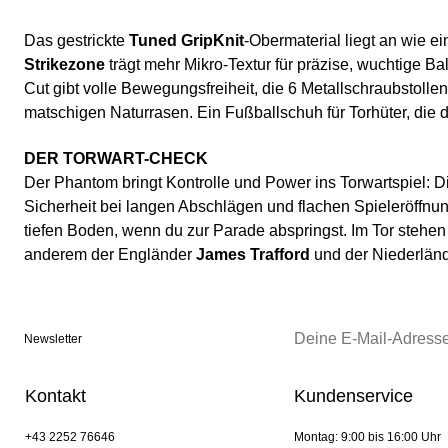
Das gestrickte
Tuned GripKnit
-Obermaterial liegt an wie ei
Strikezone
trägt mehr Mikro-Textur für präzise, wuchtige B
Cut gibt volle Bewegungsfreiheit, die 6 Metallschraubstolle
matschigen Naturrasen. Ein Fußballschuh für Torhüter, die 
DER TORWART-CHECK
Der Phantom bringt Kontrolle und Power ins Torwartspiel: Die
Sicherheit bei langen Abschlägen und flachen Spieleröffnung
tiefen Boden, wenn du zur Parade abspringst. Im Tor stehe
anderem der Engländer
James Trafford
und der Niederlän
Newsletter
Kontakt
Kundenservice
+43 2252 76646
Montag: 9:00 bis 16:00 Uhr