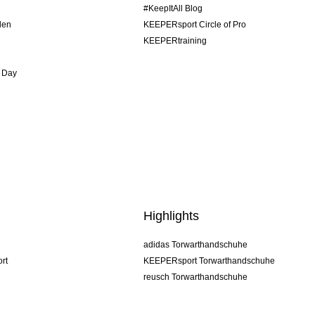
#KeepItAll Blog
den
KEEPERsport Circle of Pro
KEEPERtraining
 Day
Highlights
adidas Torwarthandschuhe
rt
KEEPERsport Torwarthandschuhe
reusch Torwarthandschuhe
uhlsport Torwarthandschuhe
rehab Torwarthandschuhe