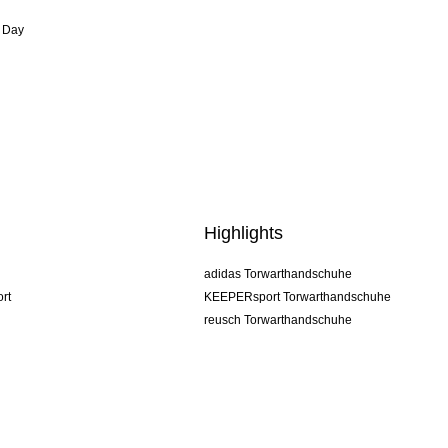
 Day
Highlights
adidas Torwarthandschuhe
rt
KEEPERsport Torwarthandschuhe
reusch Torwarthandschuhe
uhlsport Torwarthandschuhe
rehab Torwarthandschuhe
keeper
NIKE Torwarthandschuhe
PUMA Torwarthandschuhe
SELLS Torwarthandschuhe