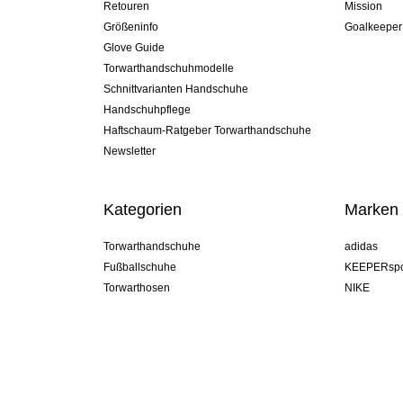
Retouren
Mission
Größeninfo
Goalkeeper
Glove Guide
Torwarthandschuhmodelle
Schnittvarianten Handschuhe
Handschuhpflege
Haftschaum-Ratgeber Torwarthandschuhe
Newsletter
Kategorien
Marken
Torwarthandschuhe
adidas
Fußballschuhe
KEEPERspo
Torwarthosen
NIKE
Torwarttrikots
Puma
Torwart Undershorts
REUSCH
Sells Goal
uhlsport
Elite Sport