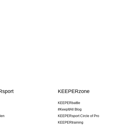
sport
KEEPERzone
KEEPERbattle
#KeepItAll Blog
den
KEEPERsport Circle of Pro
KEEPERtraining