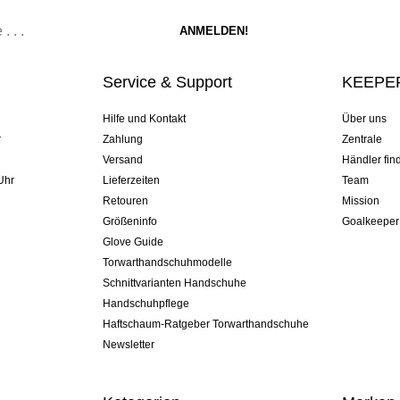
Service & Support
KEEPER
Hilfe und Kontakt
Über uns
r
Zahlung
Zentrale
Versand
Händler fin
Uhr
Lieferzeiten
Team
Retouren
Mission
Größeninfo
Goalkeeper
Glove Guide
Torwarthandschuhmodelle
Schnittvarianten Handschuhe
Handschuhpflege
Haftschaum-Ratgeber Torwarthandschuhe
Newsletter