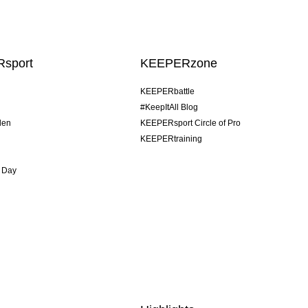
sport
KEEPERzone
KEEPERbattle
#KeepItAll Blog
den
KEEPERsport Circle of Pro
KEEPERtraining
 Day