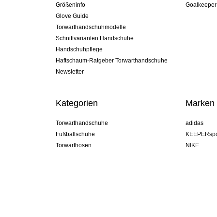
Größeninfo
Goalkeeper
Glove Guide
Torwarthandschuhmodelle
Schnittvarianten Handschuhe
Handschuhpflege
Haftschaum-Ratgeber Torwarthandschuhe
Newsletter
Kategorien
Marken
Torwarthandschuhe
adidas
Fußballschuhe
KEEPERspo
Torwarthosen
NIKE
Torwarttrikots
Puma
Torwart Undershorts
REUSCH
Sells Goal
uhlsport
Elite Sport
rehab