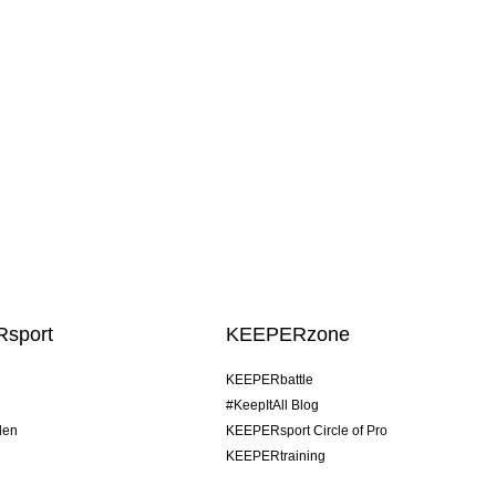
sport
KEEPERzone
KEEPERbattle
#KeepItAll Blog
den
KEEPERsport Circle of Pro
KEEPERtraining