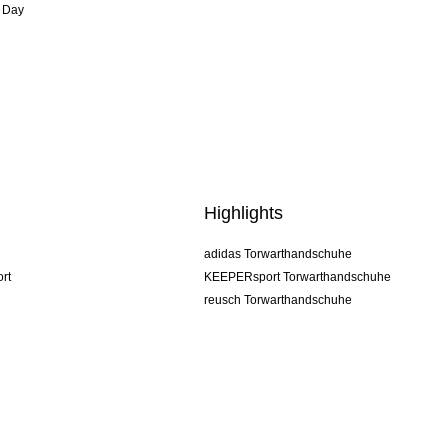
 Day
Highlights
adidas Torwarthandschuhe
rt
KEEPERsport Torwarthandschuhe
reusch Torwarthandschuhe
uhlsport Torwarthandschuhe
rehab Torwarthandschuhe
keeper
NIKE Torwarthandschuhe
PUMA Torwarthandschuhe
SELLS Torwarthandschuhe