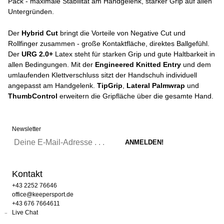
Pack - maximale Stabilität am Handgelenk, starker Grip auf allen
Untergründen.
Der
Hybrid Cut
bringt die Vorteile von Negative Cut und
Rollfinger zusammen - große Kontaktfläche, direktes Ballgefühl.
Der
URG 2.0+
Latex steht für starken Grip und gute Haltbarkeit in
allen Bedingungen. Mit der
Engineered Knitted Entry
und dem
umlaufenden Klettverschluss sitzt der Handschuh individuell
angepasst am Handgelenk.
TipGrip
,
Lateral Palmwrap
und
ThumbControl
erweitern die Gripfläche über die gesamte Hand.
Newsletter
Kontakt
+43 2252 76646
office@keepersport.de
+43 676 7664611
Live Chat