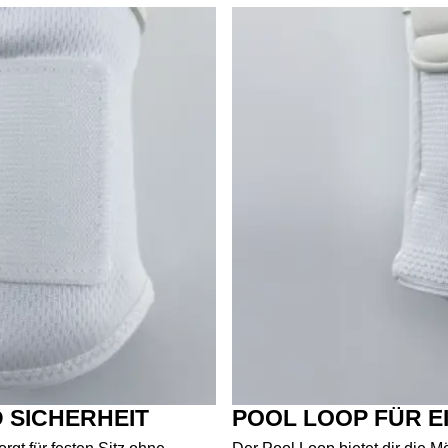
 SICHERHEIT
POOL LOOP FÜR E