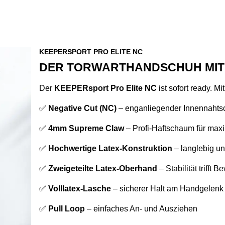
KEEPERSPORT PRO ELITE NC
DER TORWARTHANDSCHUH MIT 
Der
KEEPERsport Pro Elite NC
ist sofort ready. M
✅
Negative Cut (NC)
– enganliegender Innennahtschn
✅
4mm Supreme Claw
– Profi-Haftschaum für max
✅
Hochwertige Latex-Konstruktion
– langlebig un
✅
Zweigeteilte Latex-Oberhand
– Stabilität trifft 
✅
Volllatex-Lasche
– sicherer Halt am Handgelenk
✅
Pull Loop
– einfaches An- und Ausziehen