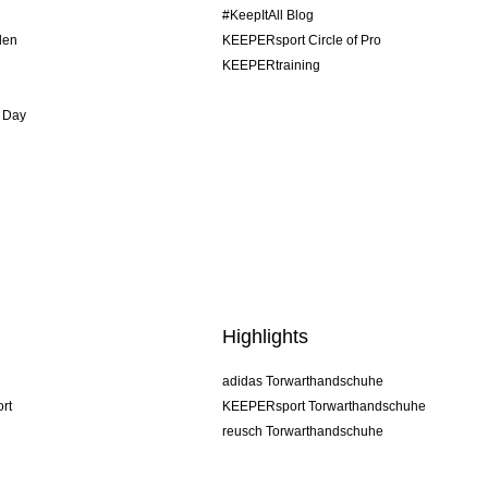
#KeepItAll Blog
den
KEEPERsport Circle of Pro
KEEPERtraining
 Day
Highlights
adidas Torwarthandschuhe
rt
KEEPERsport Torwarthandschuhe
reusch Torwarthandschuhe
uhlsport Torwarthandschuhe
rehab Torwarthandschuhe