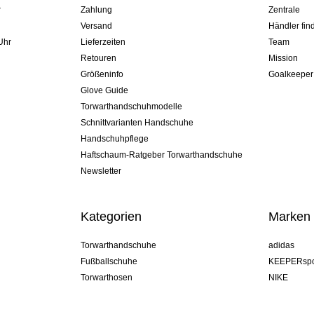
r
Zahlung
Zentrale
Versand
Händler fin
Uhr
Lieferzeiten
Team
Retouren
Mission
Größeninfo
Goalkeeper
Glove Guide
Torwarthandschuhmodelle
Schnittvarianten Handschuhe
Handschuhpflege
Haftschaum-Ratgeber Torwarthandschuhe
Newsletter
Kategorien
Marken
Torwarthandschuhe
adidas
Fußballschuhe
KEEPERspo
Torwarthosen
NIKE
Torwarttrikots
Puma
Torwart Undershorts
REUSCH