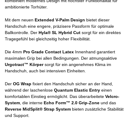
kombiniert modernes Design mit höchster Funktionalität für
ambitionierte Torhüter.
Mit dem neuen
Extended V-Palm Design
bietet dieser
Handschuh eine engere, präzisere Passform für optimale
Ballkontrolle. Der
Hyla® SL Hybrid Cut
sorgt für ein direktes
Tragegefühl bei gleichzeitig hoher Flexibilität.
Die 4mm
Pro Grade Contact Latex
Innenhand garantiert
maximalen Grip bei allen Bedingungen. Der atmungsaktive
Urgotract™ Körper
sorgt für ein angenehmes Klima im
Handschuh, auch bei intensiven Einheiten.
Der
OG Wrap
fixiert den Handschuh sicher an der Hand,
während der laschenlose
Quantum Elastic Entry
einen
komfortablen Einstieg ermöglicht. Das überarbeitete
Velcro-
System
, die interne
Echo Form™ 2.0 Grip-Zone
und das
Reverse MidSplit® Strap System
bieten zusätzliche Stabilität
und Support.