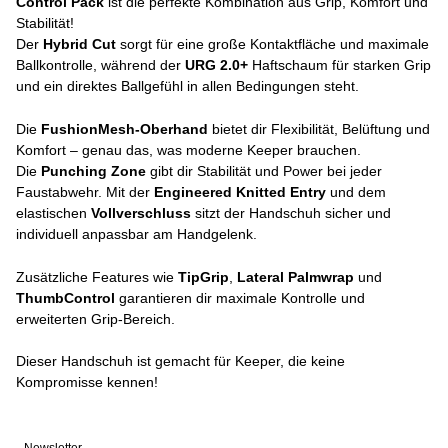
Control Pack
ist die perfekte Kombination aus Grip, Komfort und
Stabilität!
Der
Hybrid Cut
sorgt für eine große Kontaktfläche und maximale
Ballkontrolle, während der
URG 2.0+
Haftschaum für starken Grip
und ein direktes Ballgefühl in allen Bedingungen steht.
Die
FushionMesh-Oberhand
bietet dir Flexibilität, Belüftung und
Komfort – genau das, was moderne Keeper brauchen.
Die
Punching Zone
gibt dir Stabilität und Power bei jeder
Faustabwehr. Mit der
Engineered Knitted Entry
und dem
elastischen
Vollverschluss
sitzt der Handschuh sicher und
individuell anpassbar am Handgelenk.
Zusätzliche Features wie
TipGrip
,
Lateral Palmwrap
und
ThumbControl
garantieren dir maximale Kontrolle und
erweiterten Grip-Bereich.
Dieser Handschuh ist gemacht für Keeper, die keine
Kompromisse kennen!