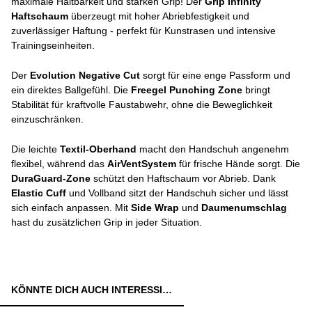
maximale Haltbarkeit und starken Grip! Der
Grip Infinity
Haftschaum
überzeugt mit hoher Abriebfestigkeit und
zuverlässiger Haftung - perfekt für Kunstrasen und intensive
Trainingseinheiten.
Der
Evolution Negative Cut
sorgt für eine enge Passform und
ein direktes Ballgefühl. Die
Freegel Punching Zone
bringt
Stabilität für kraftvolle Faustabwehr, ohne die Beweglichkeit
einzuschränken.
Die leichte
Textil-Oberhand
macht den Handschuh angenehm
flexibel, während das
AirVentSystem
für frische Hände sorgt. Die
DuraGuard-Zone
schützt den Haftschaum vor Abrieb. Dank
Elastic Cuff
und Vollband sitzt der Handschuh sicher und lässt
sich einfach anpassen. Mit
Side Wrap
und
Daumenumschlag
hast du zusätzlichen Grip in jeder Situation.
KÖNNTE DICH AUCH INTERESSIEREN: