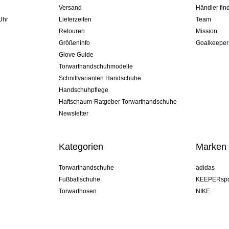
Versand
Händler fin
Uhr
Lieferzeiten
Team
Retouren
Mission
Größeninfo
Goalkeeper
Glove Guide
Torwarthandschuhmodelle
Schnittvarianten Handschuhe
Handschuhpflege
Haftschaum-Ratgeber Torwarthandschuhe
Newsletter
Kategorien
Marken
Torwarthandschuhe
adidas
Fußballschuhe
KEEPERspo
Torwarthosen
NIKE
Torwarttrikots
Puma
Torwart Undershorts
REUSCH
Sells Goal