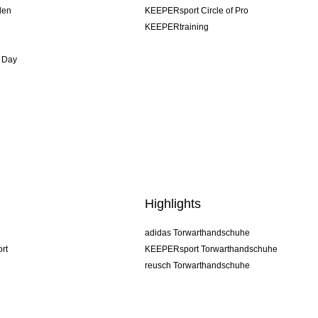
den
KEEPERsport Circle of Pro
KEEPERtraining
 Day
Highlights
adidas Torwarthandschuhe
rt
KEEPERsport Torwarthandschuhe
reusch Torwarthandschuhe
uhlsport Torwarthandschuhe
rehab Torwarthandschuhe
keeper
NIKE Torwarthandschuhe