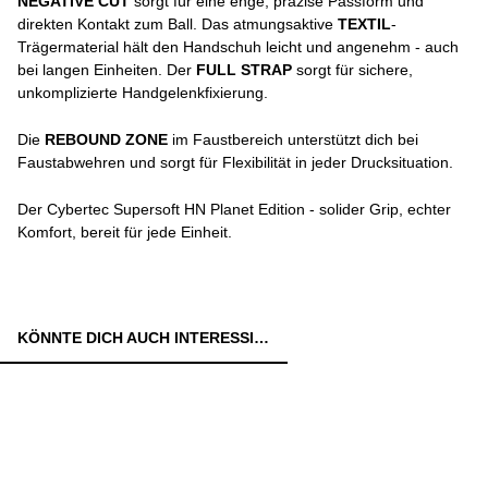
NEGATIVE CUT
sorgt für eine enge, präzise Passform und
direkten Kontakt zum Ball. Das atmungsaktive
TEXTIL
-
Trägermaterial hält den Handschuh leicht und angenehm - auch
bei langen Einheiten. Der
FULL STRAP
sorgt für sichere,
unkomplizierte Handgelenkfixierung.
Die
REBOUND ZONE
im Faustbereich unterstützt dich bei
Faustabwehren und sorgt für Flexibilität in jeder Drucksituation.
Der Cybertec Supersoft HN Planet Edition - solider Grip, echter
Komfort, bereit für jede Einheit.
KÖNNTE DICH AUCH INTERESSIEREN: